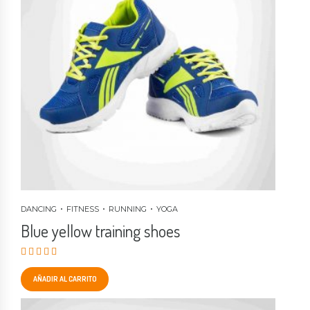
DANCING
FITNESS
RUNNING
YOGA
Blue yellow training shoes
Valorado en
4.00
de 5
AÑADIR AL CARRITO