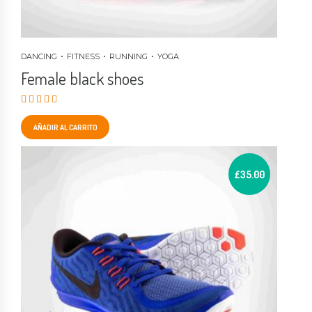
DANCING
FITNESS
RUNNING
YOGA
Female black shoes
Valorado en
5.00
de 5
AÑADIR AL CARRITO
£
35.00