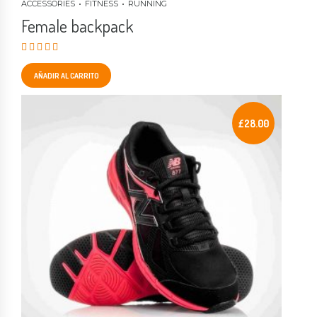
ACCESSORIES
FITNESS
RUNNING
Female backpack
Valorado en
4.00
de 5
AÑADIR AL CARRITO
£
28.00