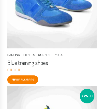
DANCING
FITNESS
RUNNING
YOGA
Blue training shoes
Valorado en
4.50
de 5
AÑADIR AL CARRITO
£
25.00