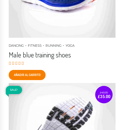
DANCING
FITNESS
RUNNING
YOGA
Male blue training shoes
Valorado en
3.00
de 5
AÑADIR AL CARRITO
SALE!
£
40.00
£
35.00