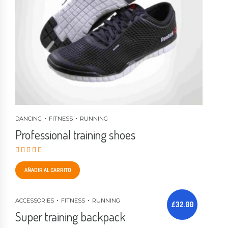
DANCING
FITNESS
RUNNING
Professional training shoes
Valorado en
5.00
de 5
AÑADIR AL CARRITO
ACCESSORIES
FITNESS
RUNNING
£
32.00
Super training backpack