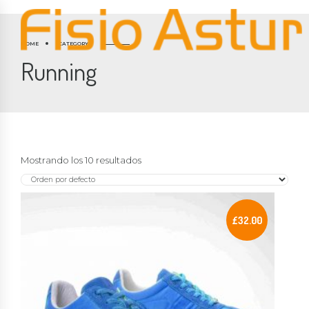
HOME
CATEGORY
Running
Mostrando los 10 resultados
£
32.00