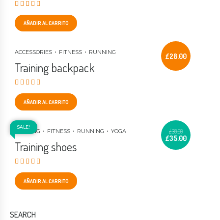
Valorado en
4.00
de 5
AÑADIR AL CARRITO
ACCESSORIES
FITNESS
RUNNING
£
28.00
Training backpack
Valorado en
4.00
de 5
AÑADIR AL CARRITO
SALE!
DANCING
FITNESS
RUNNING
YOGA
£
38.00
£
35.00
Training shoes
Valorado en
3.00
de 5
AÑADIR AL CARRITO
SEARCH