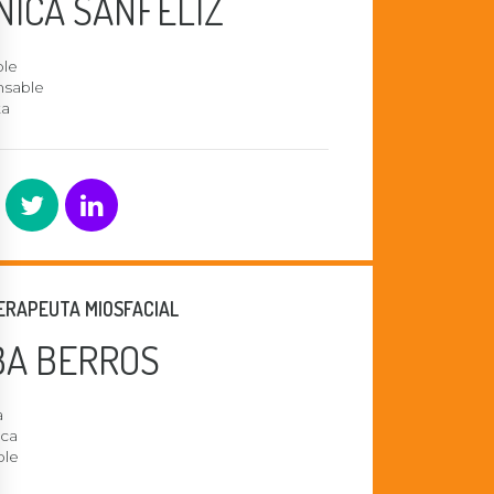
NICA SANFELIZ
ble
sable
ta
TERAPEUTA MIOSFACIAL
BA BERROS
a
ca
ble