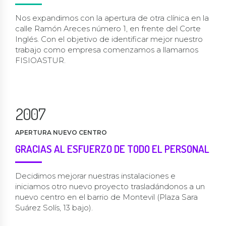
3
3
0
5
5
4
4
1
6
6
Nos expandimos con la apertura de otra clínica en la
5
5
2
calle Ramón Areces número 1, en frente del Corte
7
7
Inglés. Con el objetivo de identificar mejor nuestro
6
6
3
8
8
trabajo como empresa comenzamos a llamarnos
7
7
4
FISIOASTUR.
9
9
0
8
8
5
0
0
1
9
9
6
0
2
0
0
7
1
3
8
2
APERTURA NUEVO CENTRO
4
9
3
GRACIAS AL ESFUERZO DE TODO EL PERSONAL
5
0
4
0
6
5
1
Decidimos mejorar nuestras instalaciones e
iniciamos otro nuevo proyecto trasladándonos a un
7
6
2
nuevo centro en el barrio de Montevil (Plaza Sara
8
7
3
Suárez Solís, 13 bajo).