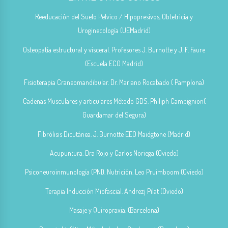
Reeducación del Suelo Pelvico / Hipopresivos, Obtetricia y
Uroginecología (UEMadrid)
Osteopatía estructural y visceral. Profesores J. Burnotte y J. F. Faure
(Escuela ECO Madrid)
Fisioterapia Craneomandibular. Dr. Mariano Rocabado ( Pamplona)
Cadenas Musculares y articulares Método GDS. Philiph Campignion(
Guardamar del Segura)
Fibrólisis Dicutánea. J. Burnotte EEO Maidgtone (Madrid)
Acupuntura. Dra Rojo y Carlos Noriega (Oviedo)
Psiconeuroinmunología (PNI). Nutrición. Leo Pruimboom (Oviedo)
Terapia Inducción Miofascial. Andrezj Pilat (Oviedo)
Masaje y Quiropraxia. (Barcelona)