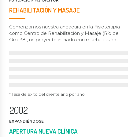
FUNDACIÓN FISIOASTUR
3
9
0
0
REHABILITACIÓN Y MASAJE
4
0
1
1
5
Comenzamos nuestra andadura en la Fisioterapia
2
2
como Centro de Rehabilitación y Masaje (Río de
6
3
3
Oro, 38), un proyecto iniciado con mucha ilusión.
7
4
4
8
2017
5
5
2016
9
6
6
2015
0
7
7
2014
2013
0
8
8
0
*
Tasa de éxito del cliente año por año
1
9
9
1
0
0
2
0
0
2
1
1
3
3
EXPANDIÉNDOSE
2
2
4
4
APERTURA NUEVA CLÍNICA