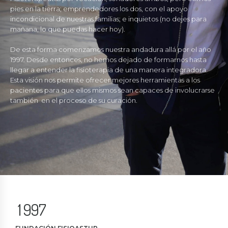
pies en la tierra; emprendedores los dos, con el apoyo
incondicional de nuestras familias; e inquietos (no dejes para
mañana, lo que puedas hacer hoy).
De esta forma comenzamos nuestra andadura allá por el año
0
0
1997. Desde entonces, no hemos dejado de formarnos hasta
llegar a entender la fisioterapia de una manera integradora.
1
1
Esta visión nos permite ofrecer mejores herramientas a los
2
2
0
pacientes para que ellos mismos sean capaces de involucrarse
también en el proceso de su curación.
3
3
1
4
4
2
5
5
3
6
6
4
7
7
5
0
8
8
6
1
9
9
7
2
0
0
8