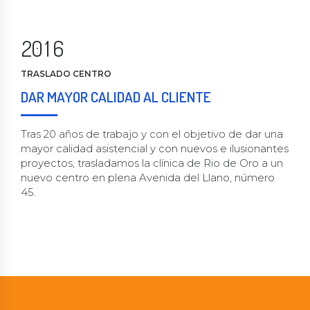
9
0
8
4
0
1
9
0
5
2
0
1
6
3
2
7
TRASLADO CENTRO
4
3
8
DAR MAYOR CALIDAD AL CLIENTE
5
4
9
6
5
0
Tras 20 años de trabajo y con el objetivo de dar una
mayor calidad asistencial y con nuevos e ilusionantes
7
6
proyectos, trasladamos la clínica de Rio de Oro a un
8
7
nuevo centro en plena Avenida del Llano, número
45.
9
8
0
9
0