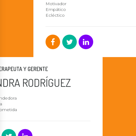
Motivador
Empático
Ecléctico
TERAPEUTA Y GERENTE
NDRA RODRÍGUEZ
ndedora
a
ometida