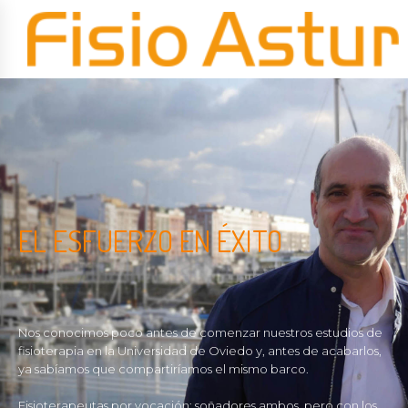
EL ESFUERZO EN ÉXITO
Nos conocimos poco antes de comenzar nuestros estudios de
fisioterapia en la Universidad de Oviedo y, antes de acabarlos,
ya sabíamos que compartiríamos el mismo barco.
Fisioterapeutas por vocación; soñadores ambos, pero con los